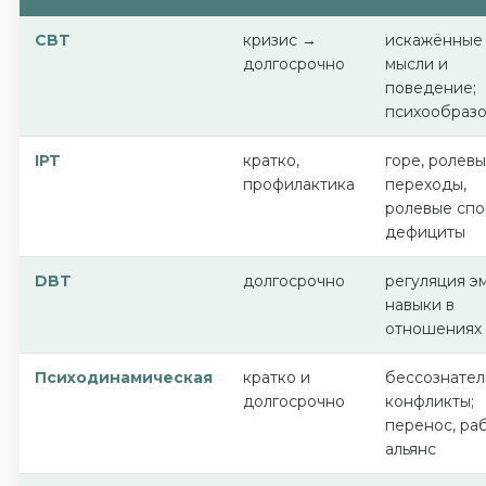
CBT
кризис →
искажённые
долгосрочно
мысли и
поведение;
психообраз
IPT
кратко,
горе, ролев
профилактика
переходы,
ролевые спо
дефициты
DBT
долгосрочно
регуляция э
навыки в
отношениях
Психодинамическая
кратко и
бессознате
долгосрочно
конфликты;
перенос, ра
альянс